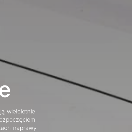
e
ą wieloletnie
rozpoczęciem
tach naprawy