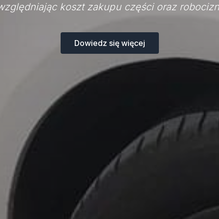
względniając koszt zakupu części oraz robocizn
Dowiedz się więcej