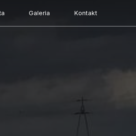
ta
Galeria
Kontakt
rwis klimatyzacji
prawa klimatyzacji
ntaż systemów klimatyzacji
prawa komponentów
eżące naprawy mechaniczne